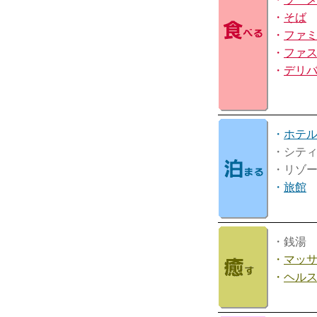
・
そば
・
ファ
・
ファ
・
デリ
・
ホテ
・シテ
・リゾ
・
旅館
・銭湯
・
マッ
・
ヘル