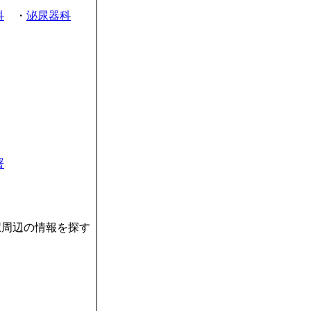
科
・
泌尿器科
署
駅周辺の情報を探す