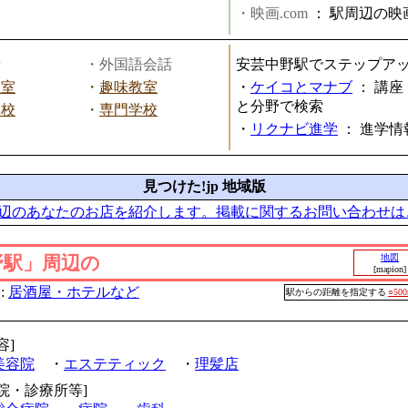
・映画.com
：
駅周辺の映
話
・外国語会話
安芸中野駅でステップア
教室
・
趣味教室
・
ケイコとマナブ
：
講座
と分野で検索
学校
・
専門学校
・
リクナビ進学
：
進学情
見つけた!jp 地域版
辺のあなたのお店を紹介します。掲載に関するお問い合わせは
野駅」周辺の
地図
[mapion]
:
居酒屋・ホテルなど
駅からの距離を指定する
○50
容]
美容院
・
エステティック
・
理髪店
病院・診療所等]