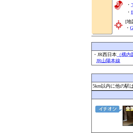
・
・
[地
・
G
・JR西日本
（構内
JR山陽本線
5km以内に他の駅