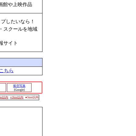
画館や上映作品
ップしたいなら！
・スクールを地域
報サイト
こちら
航空写真
[Google]
0m以内
○2km以内
●5km以内