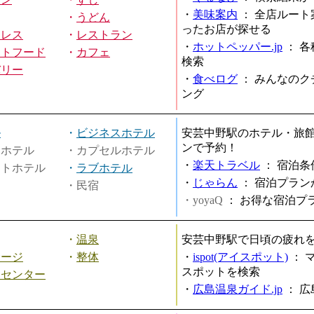
・
美味案内
：
全店ルート
・
うどん
ったお店が探せる
ミレス
・
レストラン
・
ホットペッパー.jp
：
各
ストフード
・
カフェ
検索
バリー
・
食べログ
：
みんなのク
ング
ル
・
ビジネスホテル
安芸中野駅のホテル・旅
ンで予約！
ィホテル
・カプセルホテル
・
楽天トラベル
：
宿泊条
ートホテル
・
ラブホテル
・
じゃらん
：
宿泊プラン
・民宿
・yoyaQ
：
お得な宿泊プ
・
温泉
安芸中野駅で日頃の疲れ
サージ
・
整体
・
ispot(アイスポット)
：
スポットを検索
スセンター
・
広島温泉ガイド.jp
：
広