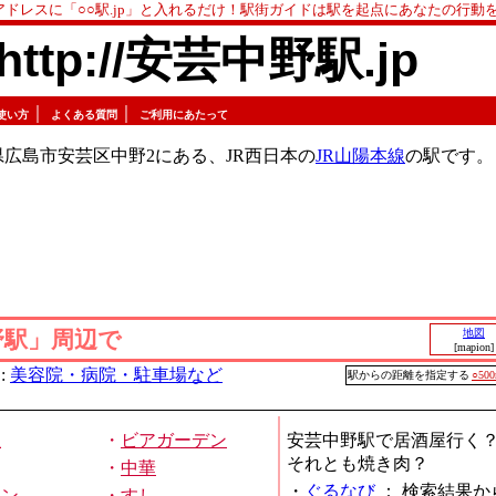
アドレスに「○○駅.jp」と入れるだけ！駅街ガイドは駅を起点にあなたの行動
http://安芸中野駅.jp
｜
｜
使い方
よくある質問
ご利用にあたって
広島市安芸区中野2にある、JR西日本の
JR山陽本線
の駅です。
野駅」周辺で
地図
[mapion]
:
美容院・病院・駐車場など
駅からの距離を指定する
○50
屋
・
ビアガーデン
安芸中野駅で居酒屋行く
それとも焼き肉？
・
中華
・
ぐるなび
：
検索結果か
メン
・
すし