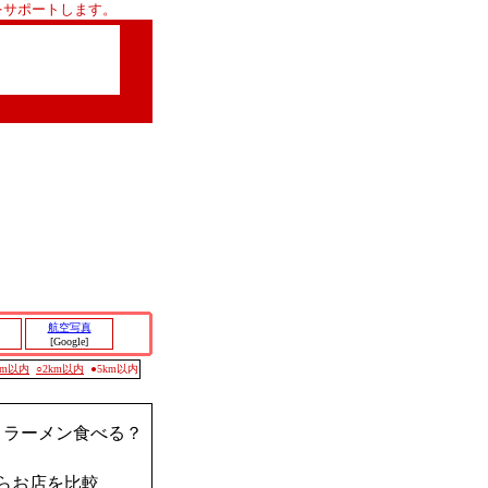
をサポートします。
航空写真
[Google]
0m以内
○2km以内
●5km以内
？ラーメン食べる？
らお店を比較