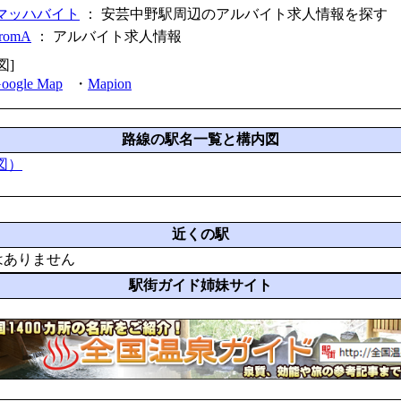
マッハバイト
： 安芸中野駅周辺のアルバイト求人情報を探す
fromA
：
アルバイト求人情報
図]
oogle Map
・
Mapion
路線の駅名一覧と構内図
図）
近くの駅
はありません
駅街ガイド姉妹サイト