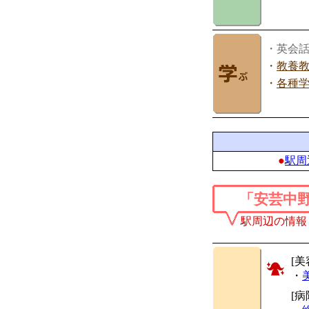
・英会
・
教養
・
各種
●
駅周
「安芸中
駅周辺の情報
[美
・
[