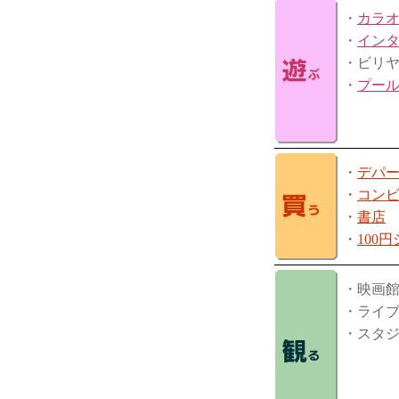
・
カラ
・
イン
・ビリ
・
プー
・
デパ
・
コン
・
書店
・
100
・映画
・ライ
・スタ