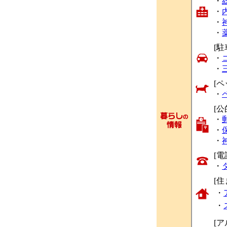
・
・
・
・
[駐
・
・
[ペ
・
[公
・
・
・
[
・
[
・
・
[ア