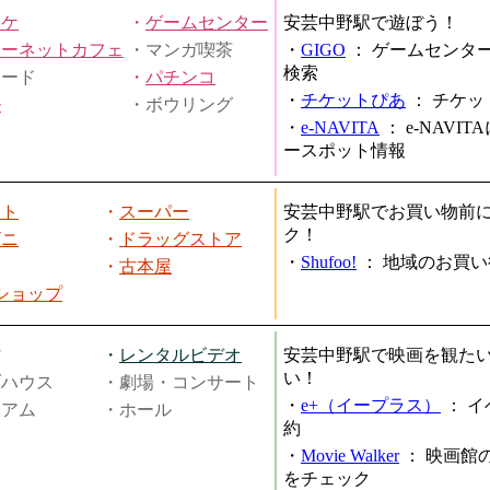
オケ
・
ゲームセンター
安芸中野駅で遊ぼう！
ターネットカフェ
・マンガ喫茶
・
GIGO
：
ゲームセンタ
検索
ヤード
・
パチンコ
・
チケットぴあ
：
チケッ
ル
・ボウリング
・
e-NAVITA
：
e-NAVI
ースポット情報
ート
・
スーパー
安芸中野駅でお買い物前
ク！
ビニ
・
ドラッグストア
・
Shufoo!
：
地域のお買い
・
古本屋
円ショップ
館
・
レンタルビデオ
安芸中野駅で映画を観た
い！
ブハウス
・劇場・コンサート
・
e+（イープラス）
：
イ
ジアム
・ホール
約
・
Movie Walker
：
映画館
をチェック