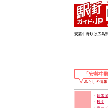
安芸中野駅は広島県
「安芸中
暮らしの情報
・
居酒
・
焼肉
・
ラー