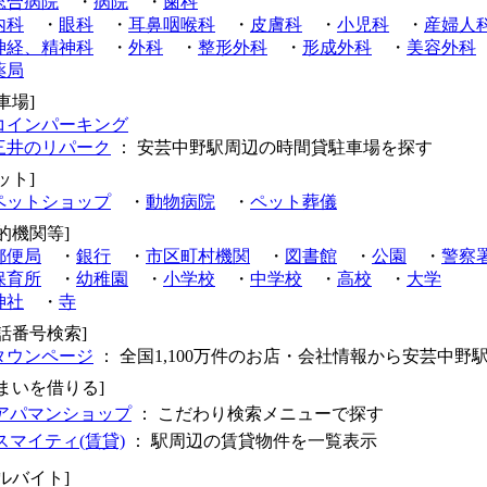
総合病院
・
病院
・
歯科
内科
・
眼科
・
耳鼻咽喉科
・
皮膚科
・
小児科
・
産婦人
神経、精神科
・
外科
・
整形外科
・
形成外科
・
美容外科
薬局
車場]
コインパーキング
三井のリパーク
： 安芸中野駅周辺の時間貸駐車場を探す
ット]
ペットショップ
・
動物病院
・
ペット葬儀
的機関等]
郵便局
・
銀行
・
市区町村機関
・
図書館
・
公園
・
警察
保育所
・
幼稚園
・
小学校
・
中学校
・
高校
・
大学
神社
・
寺
電話番号検索]
タウンページ
： 全国1,100万件のお店・会社情報から安芸中野
住まいを借りる]
アパマンショップ
： こだわり検索メニューで探す
スマイティ(賃貸)
： 駅周辺の賃貸物件を一覧表示
ルバイト]