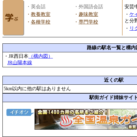
・英会話
・外国語会話
安芸
・
教養教室
・
趣味教室
・
ケ
と分
・
各種学校
・
専門学校
・
リ
路線の駅名一覧と構内
・JR西日本
（構内図）
JR山陽本線
近くの駅
5km以内に他の駅はありません
駅街ガイド姉妹サイ