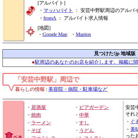
[アルバイト]
・
マッハバイト
： 安芸中野駅周辺のアルバ
・
fromA
：
アルバイト求人情報
[地図]
・
Google Map
・
Mapion
見つけた!jp 地域版
●
駅周辺のあなたのお店を紹介します。掲載に
「安芸中野駅」周辺で
暮らしの情報
:
美容院・病院・駐車場など
・
居酒屋
・
ビアガーデン
安芸
それ
・
焼肉
・
中華
・
ぐ
・
ラーメン
・
すし
・
美
・
そば
・
うどん
った