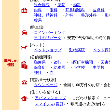
・
総合病院
・
病院
・
歯科
・
内科
・
眼科
・
耳鼻咽喉科
・
皮膚科
・
神経、精神科
・
外科
・
整形外科
・
形
・
薬局
[駐車場]
・
コインパーキング
・
三井のリパーク
： 安芸中野駅周辺の時間
[ペット]
・
ペットショップ
・
動物病院
・
ペット葬
[公的機関等]
・
郵便局
・
銀行
・
市区町村機関
・
図書
・
保育所
・
幼稚園
・
小学校
・
中学校
・
神社
・
寺
[電話番号検索]
・
タウンページ
： 全国1,100万件のお店
[住まいを借りる]
・
アパマンショップ
： こだわり検索メニュ
・
スマイティ(賃貸)
： 駅周辺の賃貸物件を