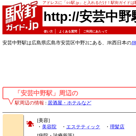
アドレスに「○○駅.jp」と入れるだけ！駅街ガイド
http://安芸中野
｜
｜
使い方
よくある質問
ご利用にあたって
安芸中野駅は広島県広島市安芸区中野2にある、JR西日本の
J
「安芸中野駅」周辺の
駅周辺の情報
:
居酒屋・ホテルなど
[美容]
・
美容院
・
エステティック
・
理髪店
[病院・診療所等]