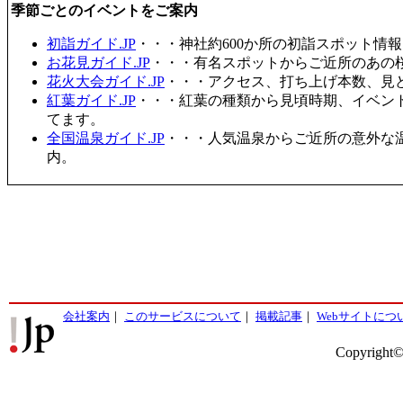
季節ごとのイベントをご案内
初詣ガイド.JP
・・・神社約600か所の初詣スポット情
お花見ガイド.JP
・・・有名スポットからご近所のあの桜
花火大会ガイド.JP
・・・アクセス、打ち上げ本数、見
紅葉ガイド.JP
・・・紅葉の種類から見頃時期、イベン
てます。
全国温泉ガイド.JP
・・・人気温泉からご近所の意外な
内。
会社案内
｜
このサービスについて
｜
掲載記事
｜
Webサイトにつ
Copyright©2