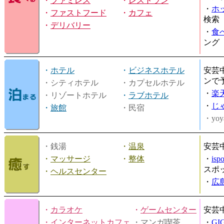
・
ファミレス
・
レストラン
・
ホ
・
ファストフード
・
カフェ
検索
・
デリバリー
・
食
ング
・
ホテル
・
ビジネスホテル
安芸
ンで
・シティホテル
・カプセルホテル
・
楽
・リゾートホテル
・
ラブホテル
・
じ
・
旅館
・民宿
・yoy
・銭湯
・
温泉
安芸
・
マッサージ
・
整体
・
is
スポ
・
ヘルスセンター
・
広
・
カラオケ
・
ゲームセンター
安芸
・
インターネットカフェ
・マンガ喫茶
・
GI