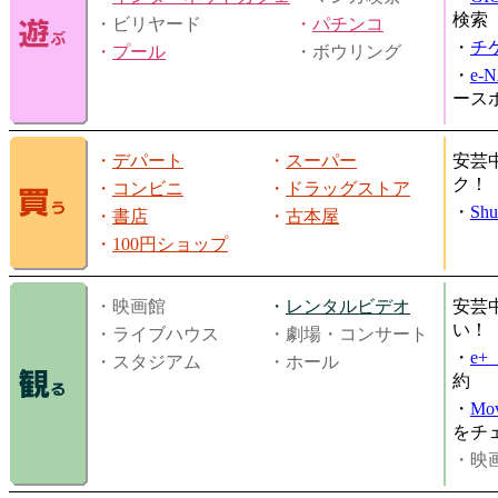
検索
・ビリヤード
・
パチンコ
・
チ
・
プール
・ボウリング
・
e-
ース
・
デパート
・
スーパー
安芸
ク！
・
コンビニ
・
ドラッグストア
・
Shu
・
書店
・
古本屋
・
100円ショップ
・映画館
・
レンタルビデオ
安芸
い！
・ライブハウス
・劇場・コンサート
・
e
・スタジアム
・ホール
約
・
Mov
をチ
・映画